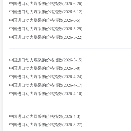
中国进口动力煤采购价格指数(2026-6-26)
中国进口动力煤采购价格指数(2026-6-12)
中国进口动力煤采购价格指数(2026-6-5)
中国进口动力煤采购价格指数(2026-5-29)
中国进口动力煤采购价格指数(2026-5-22)
中国进口动力煤采购价格指数(2026-5-15)
中国进口动力煤采购价格指数(2026-5-8)
中国进口动力煤采购价格指数(2026-4-24)
中国进口动力煤采购价格指数(2026-4-17)
中国进口动力煤采购价格指数(2026-4-10)
中国进口动力煤采购价格指数(2026-4-3)
中国进口动力煤采购价格指数(2026-3-27)