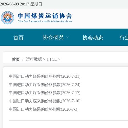
2026-08-09 20:17 星期日
协会概况
首页
协会动态
行
/
运行数据
>
TTCL
>
首页
中国进口动力煤采购价格指数(2026-7-31)
中国进口动力煤采购价格指数(2026-7-24)
中国进口动力煤采购价格指数(2026-7-17)
中国进口动力煤采购价格指数(2026-7-10)
中国进口动力煤采购价格指数(2026-7-3)