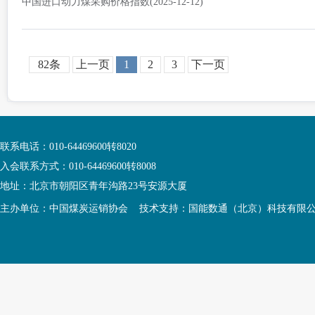
中国进口动力煤采购价格指数(2025-12-12)
82条
上一页
1
2
3
下一页
联系电话：010-64469600转8020
入会联系方式：010-64469600转8008
地址：北京市朝阳区青年沟路23号安源大厦
主办单位：中国煤炭运销协会 技术支持：国能数通（北京）科技有