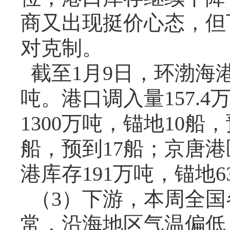
商又出现挺价心态，但
对克制。
截至
1
月
9
日，环渤海
吨。港口调入量
157.4
1300
万吨，锚地
10
船，
船，预到
17
船；京唐港
港库存
191
万吨，锚地
6
（
3
）下游，本周全国
常，沿海地区气温偏低