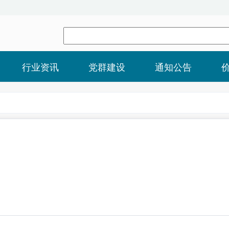
行业资讯
党群建设
通知公告