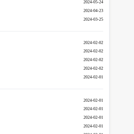
2024-05-24
2024-04-23
2024-03-25
2024-02-02
2024-02-02
2024-02-02
2024-02-02
2024-02-01
2024-02-01
2024-02-01
2024-02-01
2024-02-01